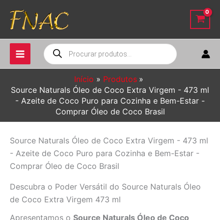
Ir
para
o
conteúdo
Pesquisar
produtos
Início
Produtos
Source Naturals Óleo de Coco Extra Virgem - 473 ml
- Azeite de Coco Puro para Cozinha e Bem-Estar -
Comprar Óleo de Coco Brasil
Source Naturals Óleo de Coco Extra Virgem - 473 ml
- Azeite de Coco Puro para Cozinha e Bem-Estar -
Comprar Óleo de Coco Brasil
Descubra o Poder Versátil do Source Naturals Óleo
de Coco Extra Virgem 473 ml
Apresentamos o
Source Naturals Óleo de Coco