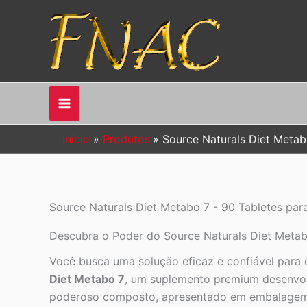
Ir
para
o
conteúdo
Início
Produtos
Source Naturals Diet Metab
Source Naturals Diet Metabo 7 - 90 Tabletes pa
Descubra o Poder do Source Naturals Diet Metabo
Você busca uma solução eficaz e confiável para
Diet Metabo 7
, um suplemento premium desenvolv
poderoso composto, apresentado em embalag