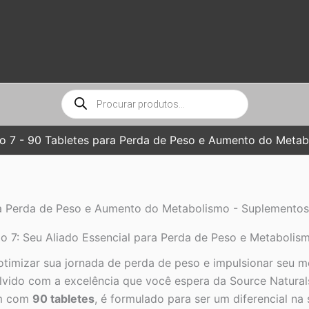
Pesquisar
produtos
o 7 - 90 Tabletes para Perda de Peso e Aumento do Metab
ra Perda de Peso e Aumento do Metabolismo - Suplementos 
 7: Seu Aliado Essencial para Perda de Peso e Metabolism
 otimizar sua jornada de perda de peso e impulsionar seu
ido com a excelência que você espera da Source Naturals, 
em com
90 tabletes
, é formulado para ser um diferencial na