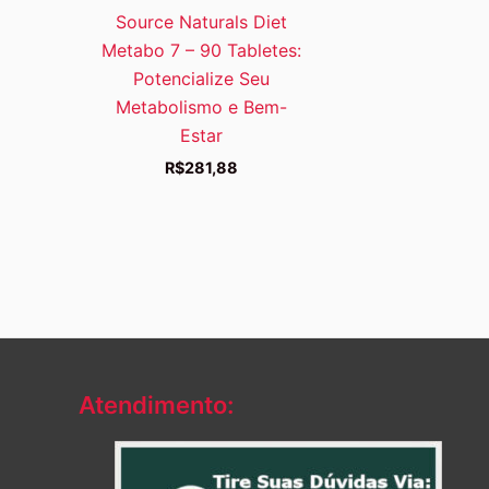
Source Naturals Diet
Metabo 7 – 90 Tabletes:
Potencialize Seu
Metabolismo e Bem-
Estar
R$
281,88
Atendimento: