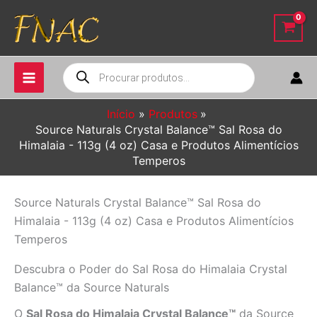
Ir
para
o
conteúdo
Pesquisar
produtos
Início
Produtos
Source Naturals Crystal Balance™ Sal Rosa do
Himalaia - 113g (4 oz) Casa e Produtos Alimentícios
Temperos
Source Naturals Crystal Balance™ Sal Rosa do
Himalaia - 113g (4 oz) Casa e Produtos Alimentícios
Temperos
Descubra o Poder do Sal Rosa do Himalaia Crystal
Balance™ da Source Naturals
O
Sal Rosa do Himalaia Crystal Balance™
da Source