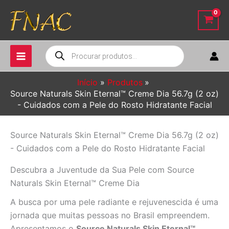
Ir
para
o
conteúdo
Pesquisar
produtos
Início
Produtos
Source Naturals Skin Eternal™ Creme Dia 56.7g (2 oz)
- Cuidados com a Pele do Rosto Hidratante Facial
Source Naturals Skin Eternal™ Creme Dia 56.7g (2 oz)
- Cuidados com a Pele do Rosto Hidratante Facial
Descubra a Juventude da Sua Pele com Source
Naturals Skin Eternal™ Creme Dia
A busca por uma pele radiante e rejuvenescida é uma
jornada que muitas pessoas no Brasil empreendem.
Apresentamos o
Source Naturals Skin Eternal™