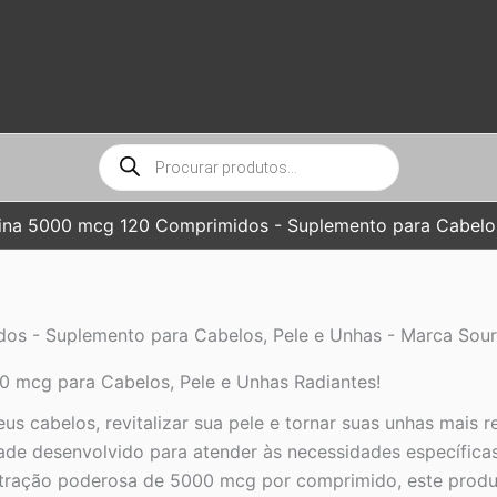
Pesquisar
produtos
tina 5000 mcg 120 Comprimidos - Suplemento para Cabelos
os - Suplemento para Cabelos, Pele e Unhas - Marca Sour
0 mcg para Cabelos, Pele e Unhas Radiantes!
us cabelos, revitalizar sua pele e tornar suas unhas mais
ade desenvolvido para atender às necessidades específicas 
ração poderosa de 5000 mcg por comprimido, este produto