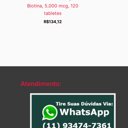
Biotina, 5,000 mcg, 120
tabletes
R$
134,12
Atendimento: