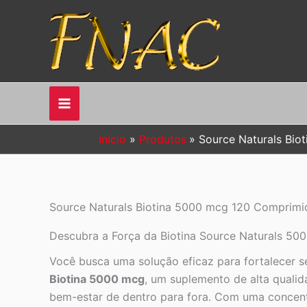
Ir
para
o
conteúdo
Início
Produtos
Source Naturals Bio
Source Naturals Biotina 5000 mcg 120 Comprimid
Descubra a Força da Biotina Source Naturals 500
Você busca uma solução eficaz para fortalecer se
Biotina 5000 mcg
, um suplemento de alta qualid
bem-estar de dentro para fora. Com uma concent