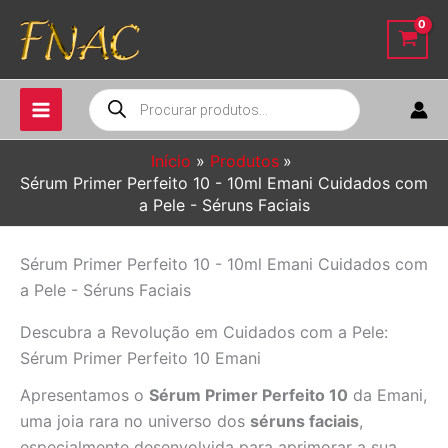
Ir
para
o
conteúdo
Pesquisar
produtos
Início
Produtos
Sérum Primer Perfeito 10 - 10ml Emani Cuidados com
a Pele - Séruns Faciais
Sérum Primer Perfeito 10 - 10ml Emani Cuidados com
a Pele - Séruns Faciais
Descubra a Revolução em Cuidados com a Pele:
Sérum Primer Perfeito 10 Emani
Apresentamos o
Sérum Primer Perfeito 10
da Emani,
uma joia rara no universo dos
séruns faciais
,
especialmente desenvolvida para aprimorar a sua