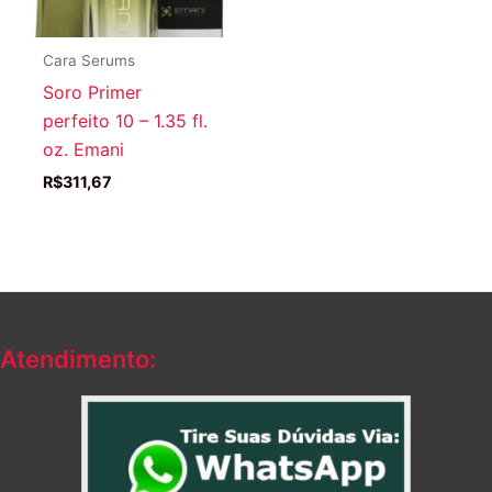
Cara Serums
Soro Primer
perfeito 10 – 1.35 fl.
oz. Emani
R$
311,67
Atendimento: