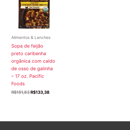
Alimentos & Lanches
Sopa de feijão
preto caribenha
orgânica com caldo
de osso de galinha
– 17 oz. Pacific
Foods
O
O
R$
151,83
R$
133,38
preço
preço
original
atual
era:
é:
R$151,83.
R$133,38.