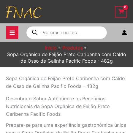
Ir
para
o
conteúdo
Pesquisar
produtos
Início
Produtos
Sopa Orgânica de Feijão Preto Caribenha com Caldo
de Osso de Galinha Pacific Foods - 482g
Sopa Orgânica de Feijão Preto Caribenha com Caldo
de Osso de Galinha Pacific Foods - 482g
Descubra o Sabor Autêntico e os Benefícios
Nutricionais da Sopa Orgânica de Feijão Preto
Caribenha Pacific Foods
Prepare-se para uma experiência gastronômica única
com a Sopa Orgânica de Feijão Preto Caribenha com