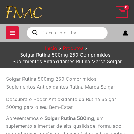
Ir
para
o
conteúdo
Pesquisar
produtos
Início
Produtos
Solgar Rutina 500mg 250 Comprimidos -
Suplementos Antioxidantes Rutina Marca Solgar
Solgar Rutina 500mg 250 Comprimidos -
Suplementos Antioxidantes Rutina Marca Solgar
Descubra o Poder Antioxidante da Rutina Solgar
500mg para o seu Bem-Estar
Apresentamos o
Solgar Rutina 500mg
, um
suplemento alimentar de alta qualidade, formulado
para oferecer o máximo de benefícios antioxidantes