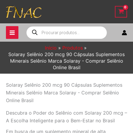
Ir
para
o
conteúdo
Pesquisar
produtos
Início
Produtos
Solaray Selênio 200 mcg 90 Cápsulas Suplementos
Minerais Selênio Marca Solaray - Comprar Selênio
Online Brasil
Solaray Selênio 200 mcg 90 Cápsulas Suplementos
Minerais Selênio Marca Solaray - Comprar Selênio
Online Brasil
Descubra o Poder do Selênio com Solaray 200 mcg –
A Escolha Inteligente para o Bem-Estar no Brasil
Em busca de um suplemento mineral de alta