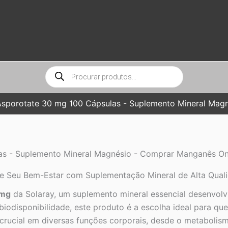
Pesquisar
produtos
sporotate 30 mg 100 Cápsulas - Suplemento Mineral Magn
s - Suplemento Mineral Magnésio - Comprar Manganês Onli
ze Seu Bem-Estar com Suplementação Mineral de Alta Qual
 mg
da Solaray, um suplemento mineral essencial desenvolv
biodisponibilidade, este produto é a escolha ideal para q
rucial em diversas funções corporais, desde o metabolism