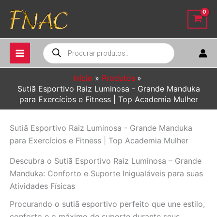
Ir
para
o
conteúdo
Pesquisar
produtos
Início
Produtos
Sutiã Esportivo Raiz Luminosa - Grande Manduka
para Exercícios e Fitness | Top Academia Mulher
Sutiã Esportivo Raiz Luminosa - Grande Manduka
para Exercícios e Fitness | Top Academia Mulher
Descubra o Sutiã Esportivo Raiz Luminosa – Grande
Manduka: Conforto e Suporte Inigualáveis para suas
Atividades Físicas
Procurando o sutiã esportivo perfeito que une estilo,
conforto e o máximo de suporte durante seus