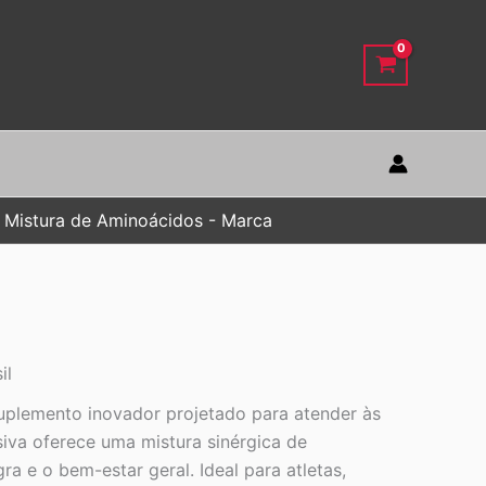
 Mistura de Aminoácidos - Marca
il
uplemento inovador projetado para atender às
siva oferece uma mistura sinérgica de
 e o bem-estar geral. Ideal para atletas,