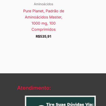
Aminoácidos
Pure Planet, Padrão de
Aminoácidos Master,
1000 mg, 100
Comprimidos
R$
535,91
Atendimento: