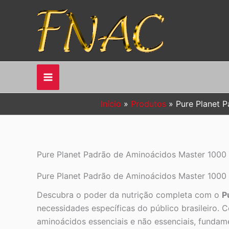
Ir
para
o
conteúdo
Início
Produtos
Pure Planet 
Pure Planet Padrão de Aminoácidos Master 1000
Pure Planet Padrão de Aminoácidos Master 1000 
Descubra o poder da nutrição completa com o
P
necessidades específicas do público brasileiro. 
aminoácidos essenciais e não essenciais, fundame