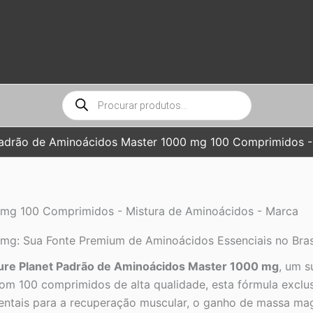
Pesquisar
produtos
Padrão de Aminoácidos Master 1000 mg 100 Comprimidos -
 mg 100 Comprimidos - Mistura de Aminoácidos - Marca
mg: Sua Fonte Premium de Aminoácidos Essenciais no Bras
ure Planet Padrão de Aminoácidos Master 1000 mg
, um s
Com 100 comprimidos de alta qualidade, esta fórmula exclu
ntais para a recuperação muscular, o ganho de massa magra