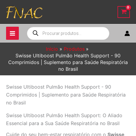
Ir
para
o
conteúdo
Pesquisar
produtos
Início
Produtos
Swisse Ultiboost Pulmão Health Support - 90
Comprimidos | Suplemento para Saúde Respiratória
no Brasil
Swisse Ultiboost Pulmão Health Support - 90
Comprimidos | Suplemento para Saúde Respiratória
no Brasil
Swisse Ultiboost Pulmão Health Support: O Aliado
Essencial para a Sua Saúde Respiratória no Brasil
Cuide do seu bem-estar respiratório com o
Swisse