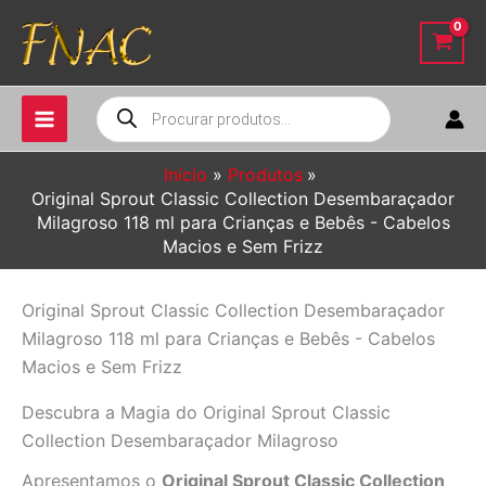
Ir
para
o
conteúdo
Pesquisar
produtos
Início
Produtos
Original Sprout Classic Collection Desembaraçador
Milagroso 118 ml para Crianças e Bebês - Cabelos
Macios e Sem Frizz
Original Sprout Classic Collection Desembaraçador
Milagroso 118 ml para Crianças e Bebês - Cabelos
Macios e Sem Frizz
Descubra a Magia do Original Sprout Classic
Collection Desembaraçador Milagroso
Apresentamos o
Original Sprout Classic Collection