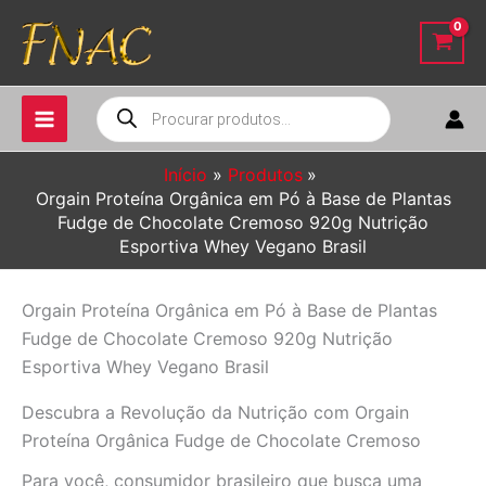
Ir
para
o
conteúdo
Pesquisar
produtos
Início
Produtos
Orgain Proteína Orgânica em Pó à Base de Plantas
Fudge de Chocolate Cremoso 920g Nutrição
Esportiva Whey Vegano Brasil
Orgain Proteína Orgânica em Pó à Base de Plantas
Fudge de Chocolate Cremoso 920g Nutrição
Esportiva Whey Vegano Brasil
Descubra a Revolução da Nutrição com Orgain
Proteína Orgânica Fudge de Chocolate Cremoso
Para você, consumidor brasileiro que busca uma