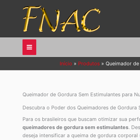
Ir
para
o
conteúdo
Início
Produtos
Queimador de 
Queimador de Gordura Sem Estimulantes para Nutr
Descubra o Poder dos Queimadores de Gordura Se
Para os brasileiros que buscam otimizar sua per
queimadores de gordura sem estimulantes
. De
deseja intensificar a queima de gordura corporal