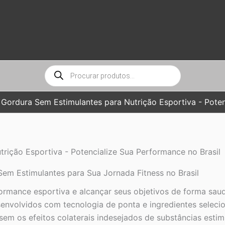
Pesquisar
produtos
Gordura Sem Estimulantes para Nutrição Esportiva - Poten
ição Esportiva - Potencialize Sua Performance no Brasil
m Estimulantes para Sua Jornada Fitness no Brasil
formance esportiva e alcançar seus objetivos de forma sau
senvolvidos com tecnologia de ponta e ingredientes selec
 sem os efeitos colaterais indesejados de substâncias esti