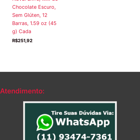
Chocolate Escuro,
Sem Glúten, 12
Barras, 1.59 oz (45
g) Cada
R$
251,92
Atendimento: