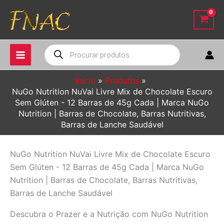
Ir
para
o
conteúdo
Pesquisar
produtos
Início
Produtos
NuGo Nutrition NuVai Livre Mix de Chocolate Escuro
Sem Glúten - 12 Barras de 45g Cada | Marca NuGo
Nutrition | Barras de Chocolate, Barras Nutritivas,
Barras de Lanche Saudável
NuGo Nutrition NuVai Livre Mix de Chocolate Escuro
Sem Glúten - 12 Barras de 45g Cada | Marca NuGo
Nutrition | Barras de Chocolate, Barras Nutritivas,
Barras de Lanche Saudável
Descubra o Prazer e a Nutrição com NuGo Nutrition