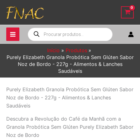
Ir
para
o
conteúdo
Pesquisar
produtos
Início
Produtos
Purely Elizabeth Granola Probótica Sem Glúten Sabor
Noz de Bordo - 227g - Alimentos & Lanches
Saudáveis
Purely Elizabeth Granola Probótica Sem Glúten Sabor
Noz de Bordo - 227g - Alimentos & Lanches
Saudáveis
Descubra a Revolução do Café da Manhã com a
Granola Probótica Sem Glúten Purely Elizabeth Sabor
Noz de Bordo