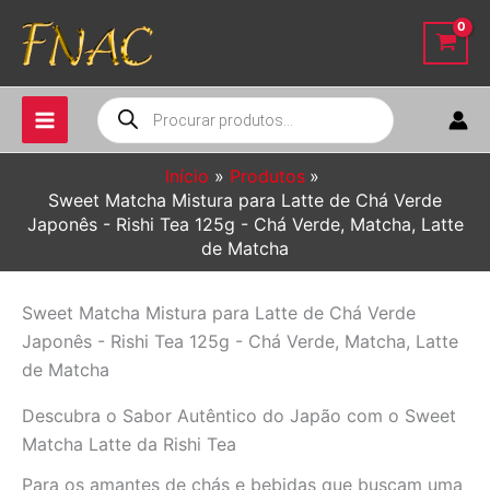
Ir
para
o
conteúdo
Pesquisar
produtos
Início
Produtos
Sweet Matcha Mistura para Latte de Chá Verde
Japonês - Rishi Tea 125g - Chá Verde, Matcha, Latte
de Matcha
Sweet Matcha Mistura para Latte de Chá Verde
Japonês - Rishi Tea 125g - Chá Verde, Matcha, Latte
de Matcha
Descubra o Sabor Autêntico do Japão com o Sweet
Matcha Latte da Rishi Tea
Para os amantes de chás e bebidas que buscam uma