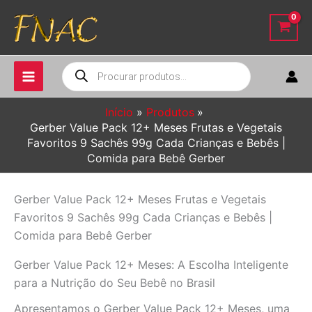
Ir
para
o
conteúdo
Pesquisar
produtos
Início
Produtos
Gerber Value Pack 12+ Meses Frutas e Vegetais
Favoritos 9 Sachês 99g Cada Crianças e Bebês |
Comida para Bebê Gerber
Gerber Value Pack 12+ Meses Frutas e Vegetais
Favoritos 9 Sachês 99g Cada Crianças e Bebês |
Comida para Bebê Gerber
Gerber Value Pack 12+ Meses: A Escolha Inteligente
para a Nutrição do Seu Bebê no Brasil
Apresentamos o Gerber Value Pack 12+ Meses, uma