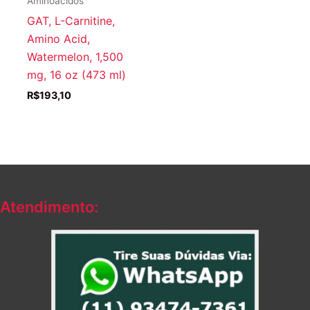
Aminoácidos
GAT, L-Carnitine,
Amino Acid,
Watermelon, 1,500
mg, 16 oz (473 ml)
R$
193,10
Atendimento: