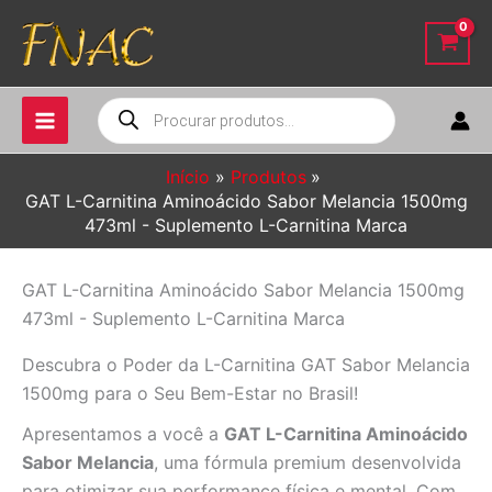
Ir
para
o
conteúdo
Pesquisar
produtos
Início
Produtos
GAT L-Carnitina Aminoácido Sabor Melancia 1500mg
473ml - Suplemento L-Carnitina Marca
GAT L-Carnitina Aminoácido Sabor Melancia 1500mg
473ml - Suplemento L-Carnitina Marca
Descubra o Poder da L-Carnitina GAT Sabor Melancia
1500mg para o Seu Bem-Estar no Brasil!
Apresentamos a você a
GAT L-Carnitina Aminoácido
Sabor Melancia
, uma fórmula premium desenvolvida
para otimizar sua performance física e mental. Com