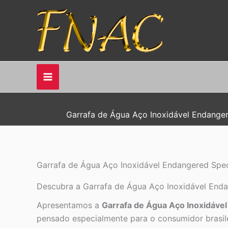
Ir
para
o
conteúdo
Garrafa de Água Aço Inoxidável Endange
Garrafa de Água Aço Inoxidável Endangered Spe
Descubra a Garrafa de Água Aço Inoxidável Endan
Apresentamos a
Garrafa de Água Aço Inoxidáve
pensado especialmente para o consumidor brasil