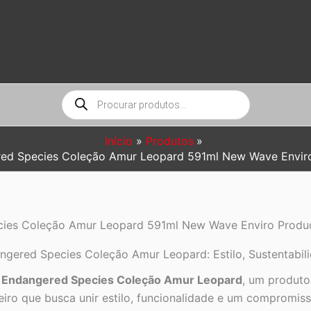
Pesquisar
produtos
Início
Produtos
red Species Coleção Amur Leopard 591ml New Wave Enviro
cies Coleção Amur Leopard 591ml New Wave Enviro Produc
gered Species Coleção Amur Leopard: Estilo, Sustentabilid
l Endangered Species Coleção Amur Leopard
, um produt
eiro que busca unir estilo, funcionalidade e um compromi