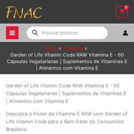
Ir
para
o
conteúdo
Pesquisar
produtos
Início
Produtos
Garden of Life Vitamin Code RAW Vitamina E - 60
Cápsulas Vegetarianas | Suplementos de Vitaminas E
| Alimentos com Vitamina E
Garden of Life Vitamin Code RAW Vitamina E - 60
Cápsulas Vegetarianas | Suplementos de Vitaminas E
| Alimentos com Vitamina E
Descubra o Poder da Vitamina E RAW com Garden of
Life Vitamin Code para o Bem-Estar do Consumidor
Brasileiro