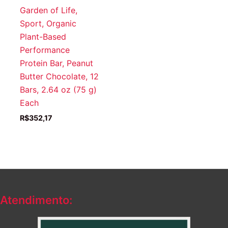
Garden of Life,
Sport, Organic
Plant-Based
Performance
Protein Bar, Peanut
Butter Chocolate, 12
Bars, 2.64 oz (75 g)
Each
R$
352,17
Atendimento: