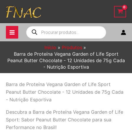
Ir
para
o
conteúdo
Pesquisar
produtos
Início
Produtos
Barra de Proteína Vegana Garden of Life Sport
Peanut Butter Chocolate - 12 Unidades de 75g Cada
- Nutrição Esportiva
Barra de Proteína Vegana Garden of Life Sport
Peanut Butter Chocolate - 12 Unidades de 75g Cada
- Nutrição Esportiva
Descubra a Barra de Proteína Vegana Garden of Life
Sport: Sabor Peanut Butter Chocolate para sua
Performance no Brasil!