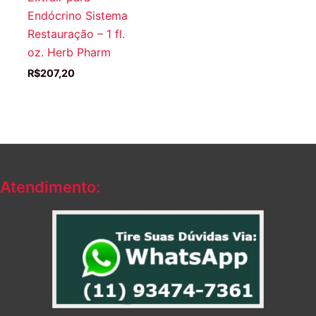
Endócrino Sistema
Restauração – 1 fl.
oz. Herb Pharm
R$
207,20
Atendimento: