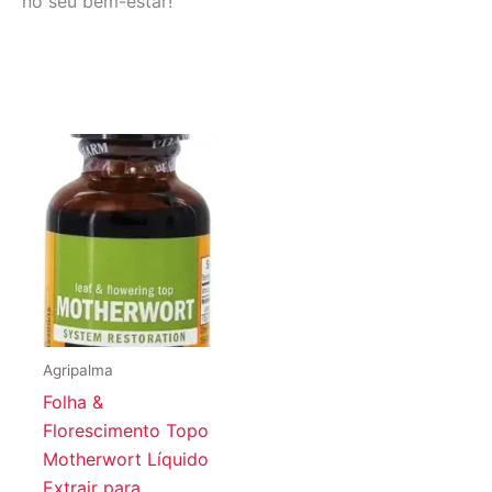
no seu bem-estar!
Agripalma
Folha &
Florescimento Topo
Motherwort Líquido
Extrair para