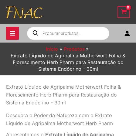
Ir
para
o
conteúdo
Pesquisar
produtos
Início
Produtos
Extrato Líquido de Agripalma Motherwort Folha &
Florescimento Herb Pharm para Restauração do
Sistema Endócrino - 30ml
Extrato Líquido de Agripalma Motherwort Folha &
Florescimento Herb Pharm para Restauração do
Sistema Endócrino - 30ml
Descubra o Poder da Natureza com o Extrato
Líquido de Agripalma Motherwort Herb Pharm
Apresentamos o
Extrato Líquido de Agripalma