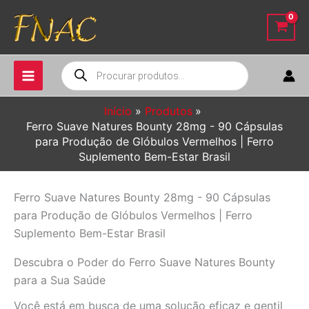
Ir
para
o
conteúdo
Pesquisar
produtos
Início
Produtos
Ferro Suave Natures Bounty 28mg - 90 Cápsulas
para Produção de Glóbulos Vermelhos | Ferro
Suplemento Bem-Estar Brasil
Ferro Suave Natures Bounty 28mg - 90 Cápsulas
para Produção de Glóbulos Vermelhos | Ferro
Suplemento Bem-Estar Brasil
Descubra o Poder do Ferro Suave Natures Bounty
para a Sua Saúde
Você está em busca de uma solução eficaz e gentil