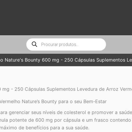
Pesquisar
produtos
o Nature's Bounty 600 mg - 250 Cápsulas Suplementos Lev
 mg - 250 Cápsulas Suplementos Levedura de Arroz Vermel
Vermelho Nature’s Bounty para o seu Bem-Estar
ra gerenciar seus níveis de colesterol e promover a saúde
mula potente de 600 mg por cápsula e um frasco contendo 
 máximo de benefícios para a sua saúde.