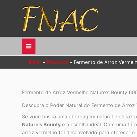
Ir
para
o
conteúdo
Início
Produtos
Fermento de Arroz Vermelh
Fermento de Arroz Vermelho Nature's Bounty 600
Descubra o Poder Natural do Fermento de Arroz 
Se você busca uma abordagem natural e eficaz pa
Nature’s Bounty
é a escolha ideal. Com uma fór
arroz vermelho foi desenvolvido para oferecer o