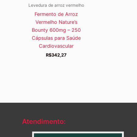
Levedura de arroz vermelho
Fermento de Arroz
Vermelho Nature’s
Bounty 600mg – 250
Cápsulas para Saúde
Cardiovascular
R$
342,27
Atendimento: