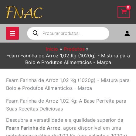
Ir
para
o
conteúdo
Pesquisar
produtos
Início
Produtos
Fearn Farinha de Arroz 1,02 Kg (1020g) - Mistura para
Bolo e Produtos Alimentícios - Marca
Fearn Farinha de Arroz 1,02 Kg (1020g) - Mistura para
Bolo e Produtos Alimentícios - Marca
Fearn Farinha de Arroz 1,02 Kg: A Base Perfeita para
Suas Receitas Deliciosas
Descubra a versatilidade e a qualidade superior da
Fearn Farinha de Arroz
, agora disponível em uma
embalagem prática de 1,02 Kg (equivalente a 1020g),