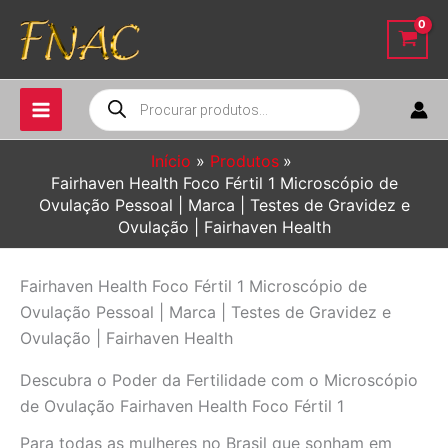
Ir
para
o
conteúdo
Pesquisar
produtos
Início
Produtos
Fairhaven Health Foco Fértil 1 Microscópio de
Ovulação Pessoal | Marca | Testes de Gravidez e
Ovulação | Fairhaven Health
Fairhaven Health Foco Fértil 1 Microscópio de
Ovulação Pessoal | Marca | Testes de Gravidez e
Ovulação | Fairhaven Health
Descubra o Poder da Fertilidade com o Microscópio
de Ovulação Fairhaven Health Foco Fértil 1
Para todas as mulheres no Brasil que sonham em