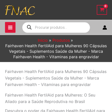
Ir
para
o
conteúdo
Pesquisar
produtos
Início
Produtos
Fairhaven Health FertilAid para Mulheres 90 Cápsulas
Vegetais - Suplementos Saúde da Mulher - Marca
Fairhaven Health - Vitaminas para engravidar
Fairhaven Health FertilAid para Mulheres 90 Cápsulas
Vegetais - Suplementos Saúde da Mulher - Marca
Fairhaven Health - Vitaminas para engravidar
Fairhaven Health FertilAid para Mulheres: O Seu
Aliado para a Saúde Reprodutiva no Brasil
Descubra o poder da Fairhaven Health FertilAid para