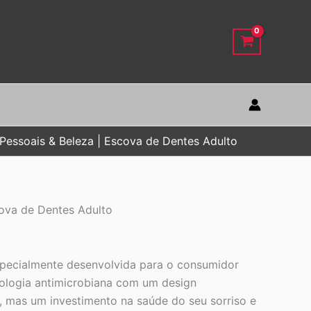
Pessoais & Beleza | Escova de Dentes Adulto
cova de Dentes Adulto
specialmente desenvolvida para o consumidor
nologia antimicrobiana com um design
, mas um investimento na saúde do seu sorriso e