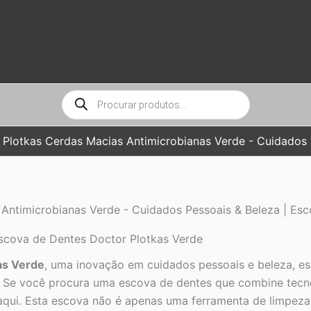
Pesquisar
produtos
Plotkas Cerdas Macias Antimicrobianas Verde - Cuidados 
Antimicrobianas Verde - Cuidados Pessoais & Beleza | Es
scova de Dentes Doctor Plotkas Verde
as Verde
, uma inovação em cuidados pessoais e beleza, e
al. Se você procura uma escova de dentes que combine tec
aqui. Esta escova não é apenas uma ferramenta de limpeza