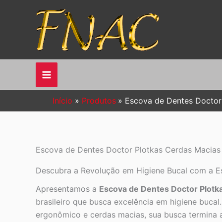
Ir
para
o
conteúdo
Início
Produtos
Escova de Dentes Doctor 
Escova de Dentes Doctor Plotkas Cerdas Macias 
Descubra a Revolução em Higiene Bucal com a E
Apresentamos a
Escova de Dentes Doctor Plotk
brasileiro que busca excelência em higiene buc
ergonômico e cerdas macias, sua busca termina 