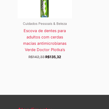
Cuidados Pessoais & Beleza
Escova de dentes para
adultos com cerdas
macias antimicrobianas
Verde Doctor Plotka’s
O
O
R$
142,33
R$
135,32
preço
preço
original
atual
era:
é:
R$142,33.
R$135,32.