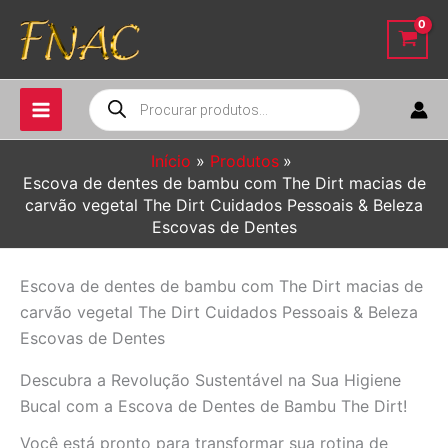
Ir
para
o
conteúdo
Pesquisar
produtos
Início
Produtos
Escova de dentes de bambu com The Dirt macias de
carvão vegetal The Dirt Cuidados Pessoais & Beleza
Escovas de Dentes
Escova de dentes de bambu com The Dirt macias de
carvão vegetal The Dirt Cuidados Pessoais & Beleza
Escovas de Dentes
Descubra a Revolução Sustentável na Sua Higiene
Bucal com a Escova de Dentes de Bambu The Dirt!
Você está pronto para transformar sua rotina de