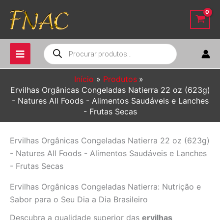
Ir
para
o
conteúdo
Pesquisar
produtos
Início
Produtos
Ervilhas Orgânicas Congeladas Natierra 22 oz (623g)
- Natures All Foods - Alimentos Saudáveis e Lanches
- Frutas Secas
Ervilhas Orgânicas Congeladas Natierra 22 oz (623g)
- Natures All Foods - Alimentos Saudáveis e Lanches
- Frutas Secas
Ervilhas Orgânicas Congeladas Natierra: Nutrição e
Sabor para o Seu Dia a Dia Brasileiro
Descubra a qualidade superior das
ervilhas