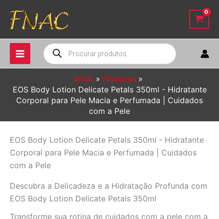
Ir
para
o
conteúdo
Pesquisar
produtos
Início
Produtos
EOS Body Lotion Delicate Petals 350ml - Hidratante
Corporal para Pele Macia e Perfumada | Cuidados
com a Pele
EOS Body Lotion Delicate Petals 350ml - Hidratante
Corporal para Pele Macia e Perfumada | Cuidados
com a Pele
Descubra a Delicadeza e a Hidratação Profunda com
EOS Body Lotion Delicate Petals 350ml
Transforme sua rotina de cuidados com a pele com a