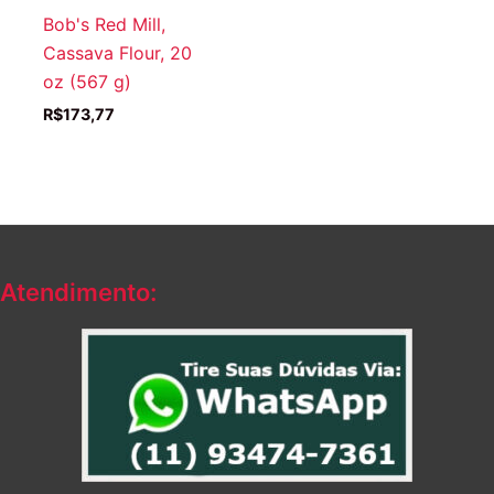
Bob's Red Mill,
Cassava Flour, 20
oz (567 g)
R$
173,77
Atendimento: