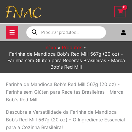
Ir
para
o
conteúdo
Pesquisar
produtos
Início
Produtos
Farinha de Mandioca Bob's Red Mill 567g (20 oz) -
Farinha sem Glúten para Receitas Brasileiras - Marca
Bob's Red Mill
Farinha de Mandioca Bob's Red Mill 567g (20 oz) -
Farinha sem Glúten para Receitas Brasileiras - Marca
Bob's Red Mill
Descubra a Versatilidade da Farinha de Mandioca
Bob’s Red Mill 567g (20 oz) – O Ingrediente Essencial
para a Cozinha Brasileira!