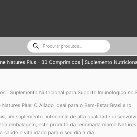
Pesquisar
produtos
ne Natures Plus - 30 Comprimidos | Suplemento Nutriciona
s | Suplemento Nutricional para Suporte Imunológico no B
atures Plus: O Aliado Ideal para o Bem-Estar Brasileiro
us
, um suplemento nutricional de alta qualidade desenvolv
da embalagem, este produto da renomada marca Natures 
 saúde e vitalidade para o seu dia a dia.