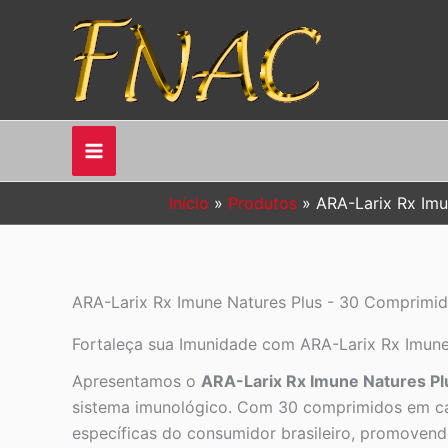
Ir
para
o
conteúdo
Início
Produtos
ARA-Larix Rx Imu
ARA-Larix Rx Imune Natures Plus - 30 Comprimido
Fortaleça sua Imunidade com ARA-Larix Rx Imune N
Apresentamos o
ARA-Larix Rx Imune Natures Pl
sistema imunológico. Com 30 comprimidos em ca
específicas do consumidor brasileiro, promovendo