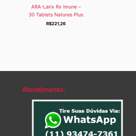
ARA-Larix Rx Imune –
30 Tablets Natures Plus
R$
221,26
Atendimento: