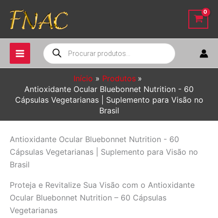
Ir
para
o
conteúdo
Pesquisar
produtos
Início
Produtos
Antioxidante Ocular Bluebonnet Nutrition - 60
Cápsulas Vegetarianas | Suplemento para Visão no
Brasil
Antioxidante Ocular Bluebonnet Nutrition - 60
Cápsulas Vegetarianas | Suplemento para Visão no
Brasil
Proteja e Revitalize Sua Visão com o Antioxidante
Ocular Bluebonnet Nutrition – 60 Cápsulas
Vegetarianas