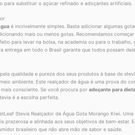
ara substituir o açúcar refinado e adoçantes artificiais.
or
Água
é incrivelmente simples. Basta adicionar algumas gota
, adicionando mais ou menos gotas. Recomendamos começa
rfeito para levar na bolsa, na academia ou para o trabalh
ra entrega em todo o Brasil garante que todos possam desf
ela qualidade e pureza dos seus produtos à base de stevi
 meio ambiente. Este realçador de água é uma prova do c
 mais consciente. Se você procura por
adoçante para diet
evia é a escolha perfeita.
eetLeaf Stevia Realçador de Água Gota Morango Kiwi. Uma
s prazerosa e alinhada aos seus objetivos de bem-estar. E
umidor brasileiro que não abre mão de sabor e saúde.