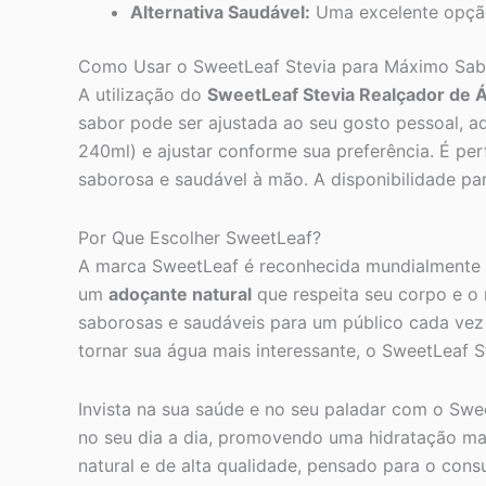
Alternativa Saudável:
Uma excelente opção p
Como Usar o SweetLeaf Stevia para Máximo Sab
A utilização do
SweetLeaf Stevia Realçador de 
sabor pode ser ajustada ao seu gosto pessoal
240ml) e ajustar conforme sua preferência. É pe
saborosa e saudável à mão. A disponibilidade pa
Por Que Escolher SweetLeaf?
A marca SweetLeaf é reconhecida mundialmente p
um
adoçante natural
que respeita seu corpo e o
saborosas e saudáveis para um público cada vez
tornar sua água mais interessante, o SweetLeaf St
Invista na sua saúde e no seu paladar com o Sw
no seu dia a dia, promovendo uma hidratação mai
natural e de alta qualidade, pensado para o cons