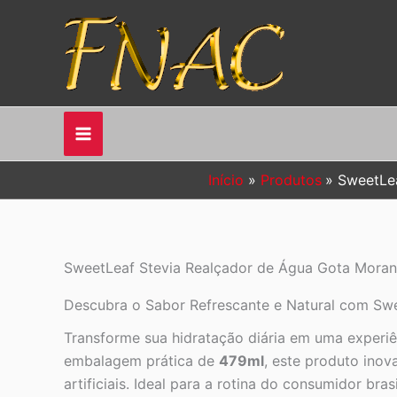
Ir
para
o
conteúdo
Início
Produtos
SweetLea
SweetLeaf Stevia Realçador de Água Gota Moran
Descubra o Sabor Refrescante e Natural com Swe
Transforme sua hidratação diária em uma experiê
embalagem prática de
479ml
, este produto inov
artificiais. Ideal para a rotina do consumidor br