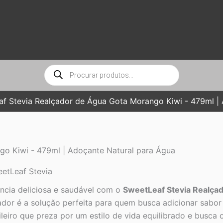
Pesquisar
produtos
f Stevia Realçador de Água Gota Morango Kiwi - 479ml |
go Kiwi - 479ml | Adoçante Natural para Água
etLeaf Stevia
ncia deliciosa e saudável com o
SweetLeaf Stevia Realça
ador é a solução perfeita para quem busca adicionar sabor
asileiro que preza por um estilo de vida equilibrado e busca