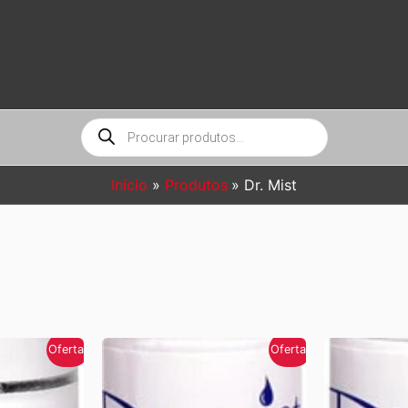
Pesquisar
produtos
Início
Produtos
Dr. Mist
Oferta!
Oferta!