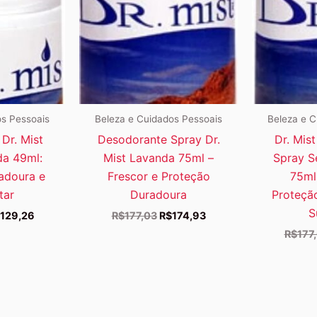
os Pessoais
Beleza e Cuidados Pessoais
Beleza e C
Dr. Mist
Desodorante Spray Dr.
Dr. Mis
da 49ml:
Mist Lavanda 75ml –
Spray S
adoura e
Frescor e Proteção
75ml
tar
Duradoura
Proteção
S
O
O
O
129,26
R$
177,03
R$
174,93
eço
preço
preço
preço
R$
177
iginal
atual
original
atual
a:
é:
era:
é:
136,87.
R$129,26.
R$177,03.
R$174,93.