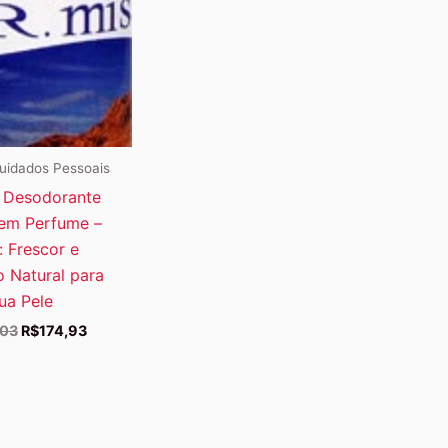
uidados Pessoais
t Desodorante
em Perfume –
: Frescor e
 Natural para
ua Pele
O
O
,03
R$
174,93
preço
preço
original
atual
era:
é:
R$177,03.
R$174,93.