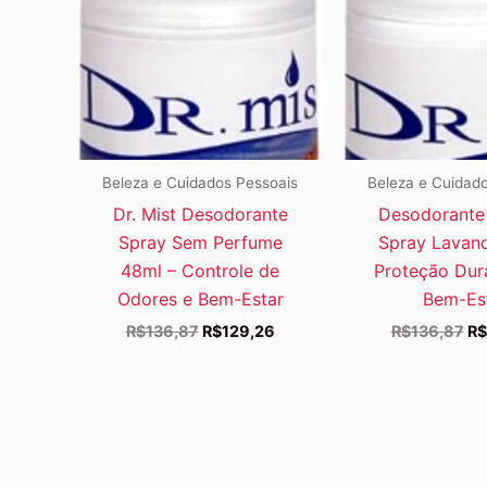
Beleza e Cuidados Pessoais
Beleza e Cuidad
Dr. Mist Desodorante
Desodorante 
Spray Sem Perfume
Spray Lavan
48ml – Controle de
Proteção Dur
Odores e Bem-Estar
Bem-Es
O
O
O
R$
136,87
R$
129,26
R$
136,87
R$
preço
preço
pr
original
atual
or
era:
é:
er
R$136,87.
R$129,26.
R$