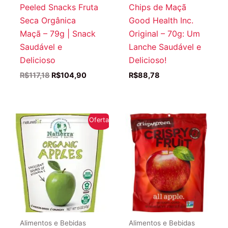
Peeled Snacks Fruta
Chips de Maçã
Seca Orgânica
Good Health Inc.
Maçã – 79g | Snack
Original – 70g: Um
Saudável e
Lanche Saudável e
Delicioso
Delicioso!
O
O
R$
117,18
R$
104,90
R$
88,78
preço
preço
original
atual
era:
é:
R$117,18.
R$104,90.
Oferta!
Alimentos e Bebidas
Alimentos e Bebidas