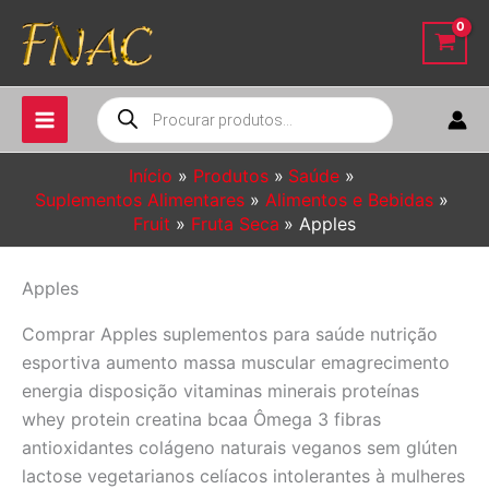
Ir
para
o
conteúdo
Pesquisar
produtos
Início
Produtos
Saúde
Suplementos Alimentares
Alimentos e Bebidas
Fruit
Fruta Seca
Apples
Apples
Comprar Apples suplementos para saúde nutrição
esportiva aumento massa muscular emagrecimento
energia disposição vitaminas minerais proteínas
whey protein creatina bcaa Ômega 3 fibras
antioxidantes colágeno naturais veganos sem glúten
lactose vegetarianos celíacos intolerantes à mulheres