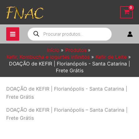
Ir
para
o
conteúdo
Pesquisar
produtos
Início
Produtos
Kefir, Kombucha e iogurtes infinitos
Kefir de Leite
DOAÇÃO de KEFIR | Florianópolis - Santa Catarina |
Frete Grátis
DOAÇÃO de KEFIR | Florianópolis - Santa Catarina |
Frete Grátis
DOAÇÃO de KEFIR | Florianópolis – Santa Catarina |
Frete Grátis