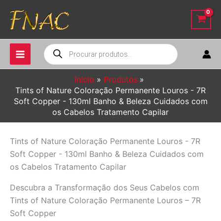
Ir
para
o
conteúdo
Pesquisar
produtos
Início
Produtos
Tints of Nature Coloração Permanente Louros - 7R
Soft Copper - 130ml Banho & Beleza Cuidados com
os Cabelos Tratamento Capilar
Tints of Nature Coloração Permanente Louros - 7R
Soft Copper - 130ml Banho & Beleza Cuidados com
os Cabelos Tratamento Capilar
Descubra a Transformação dos Seus Cabelos com
Tints of Nature Coloração Permanente Louros – 7R
Soft Copper