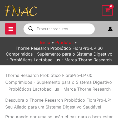
Ir
para
o
conteúdo
Pesquisar
produtos
Início
Produtos
Thorne Research Probiótico FloraPro-LP 60
Comprimidos - Suplemento para o Sistema Digestivo
- Probióticos Lactobacillus - Marca Thorne Research
Thorne Research Probiótico FloraPro-LP 60
Comprimidos - Suplemento para o Sistema Digestivo
- Probióticos Lactobacillus - Marca Thorne Research
Descubra o Thorne Research Probiótico FloraPro-LP:
Seu Aliado para um Sistema Digestivo Saudável
Procurando por uma solução eficaz para o bem-estar