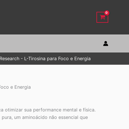
esearch - L-Tirosina para Foco e Energia
Foco e Energia
 otimizar sua performance mental e física.
a pura, um aminoácido não essencial que