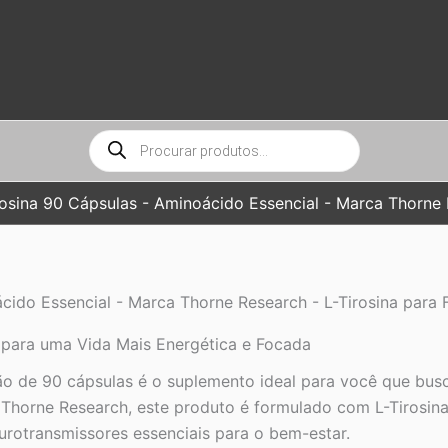
Pesquisar
produtos
osina 90 Cápsulas - Aminoácido Essencial - Marca Thorne R
cido Essencial - Marca Thorne Research - L-Tirosina para 
 para uma Vida Mais Energética e Focada
o de 90 cápsulas é o suplemento ideal para você que busca
 Thorne Research, este produto é formulado com L-Tirosin
rotransmissores essenciais para o bem-estar.