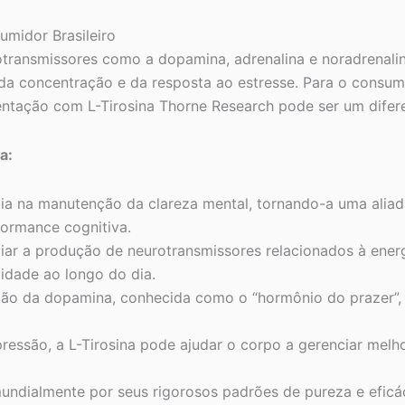
umidor Brasileiro
otransmissores como a dopamina, adrenalina e noradrenali
da concentração e da resposta ao estresse. Para o consumi
entação com L-Tirosina Thorne Research pode ser um diferen
a:
ia na manutenção da clareza mental, tornando-a uma aliada
formance cognitiva.
ar a produção de neurotransmissores relacionados à energ
idade ao longo do dia.
ão da dopamina, conhecida como o “hormônio do prazer”, c
essão, a L-Tirosina pode ajudar o corpo a gerenciar melh
ndialmente por seus rigorosos padrões de pureza e eficá