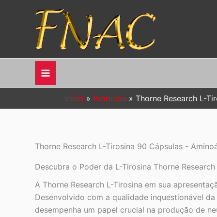
Ir
para
o
conteúdo
Início
Produtos
Thorne Research L-Tir
Thorne Research L-Tirosina 90 Cápsulas - Aminoá
Descubra o Poder da L-Tirosina Thorne Research
A Thorne Research L-Tirosina em sua apresentaçã
Desenvolvido com a qualidade inquestionável da
desempenha um papel crucial na produção de neu