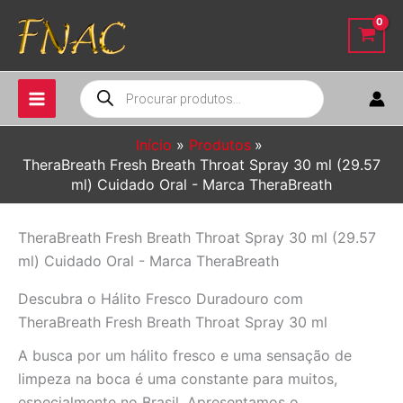
Ir
para
o
conteúdo
Pesquisar
produtos
Início
Produtos
TheraBreath Fresh Breath Throat Spray 30 ml (29.57
ml) Cuidado Oral - Marca TheraBreath
TheraBreath Fresh Breath Throat Spray 30 ml (29.57
ml) Cuidado Oral - Marca TheraBreath
Descubra o Hálito Fresco Duradouro com
TheraBreath Fresh Breath Throat Spray 30 ml
A busca por um hálito fresco e uma sensação de
limpeza na boca é uma constante para muitos,
especialmente no Brasil. Apresentamos o