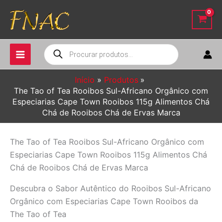
Ir
para
o
conteúdo
Pesquisar
produtos
Início
Produtos
The Tao of Tea Rooibos Sul-Africano Orgânico com
Especiarias Cape Town Rooibos 115g Alimentos Chá
Chá de Rooibos Chá de Ervas Marca
The Tao of Tea Rooibos Sul-Africano Orgânico com
Especiarias Cape Town Rooibos 115g Alimentos Chá
Chá de Rooibos Chá de Ervas Marca
Descubra o Sabor Autêntico do Rooibos Sul-Africano
Orgânico com Especiarias Cape Town Rooibos da
The Tao of Tea