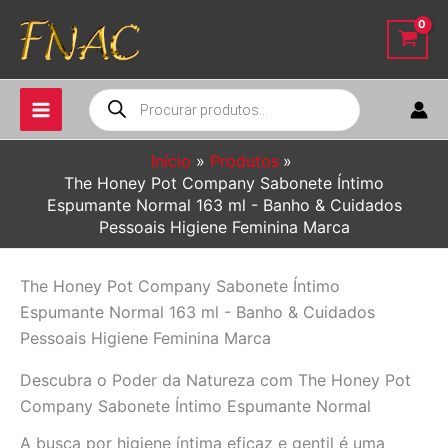
Ir
para
o
conteúdo
Pesquisar
produtos
Início
Produtos
The Honey Pot Company Sabonete Íntimo
Espumante Normal 163 ml - Banho & Cuidados
Pessoais Higiene Feminina Marca
The Honey Pot Company Sabonete Íntimo
Espumante Normal 163 ml - Banho & Cuidados
Pessoais Higiene Feminina Marca
Descubra o Poder da Natureza com The Honey Pot
Company Sabonete Íntimo Espumante Normal
A busca por higiene íntima eficaz e gentil é uma