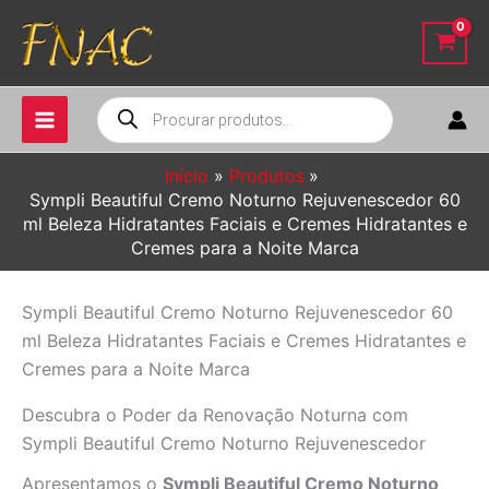
Ir
para
o
conteúdo
Pesquisar
produtos
Início
Produtos
Sympli Beautiful Cremo Noturno Rejuvenescedor 60
ml Beleza Hidratantes Faciais e Cremes Hidratantes e
Cremes para a Noite Marca
Sympli Beautiful Cremo Noturno Rejuvenescedor 60
ml Beleza Hidratantes Faciais e Cremes Hidratantes e
Cremes para a Noite Marca
Descubra o Poder da Renovação Noturna com
Sympli Beautiful Cremo Noturno Rejuvenescedor
Apresentamos o
Sympli Beautiful Cremo Noturno