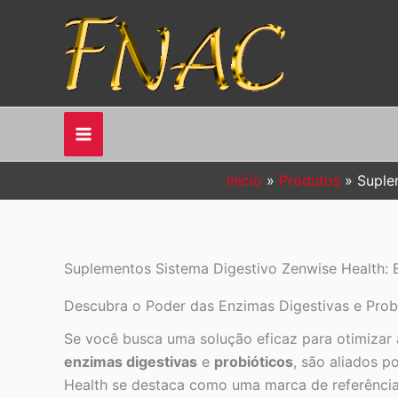
Ir
para
o
conteúdo
Início
Produtos
Suple
Suplementos Sistema Digestivo Zenwise Health: E
Descubra o Poder das Enzimas Digestivas e Prob
Se você busca uma solução eficaz para otimizar 
enzimas digestivas
e
probióticos
, são aliados p
Health se destaca como uma marca de referência 