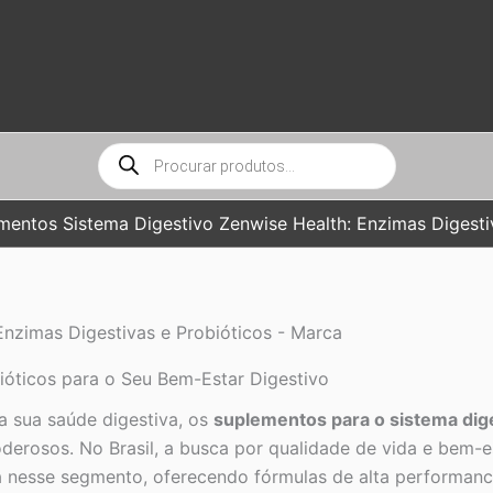
Pesquisar
produtos
mentos Sistema Digestivo Zenwise Health: Enzimas Digesti
nzimas Digestivas e Probióticos - Marca
ióticos para o Seu Bem-Estar Digestivo
a sua saúde digestiva, os
suplementos para o sistema dig
oderosos. No Brasil, a busca por qualidade de vida e bem-
nesse segmento, oferecendo fórmulas de alta performance 