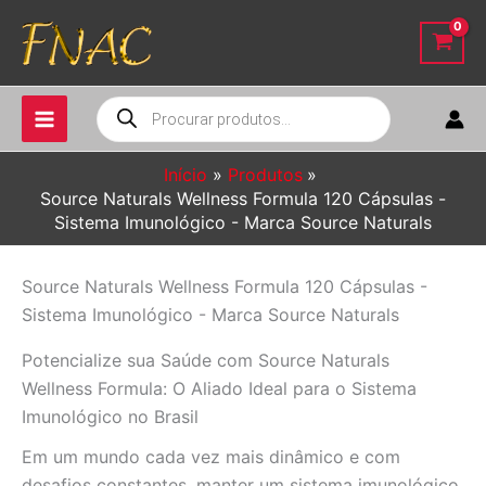
Ir
para
o
conteúdo
Pesquisar
produtos
Início
Produtos
Source Naturals Wellness Formula 120 Cápsulas -
Sistema Imunológico - Marca Source Naturals
Source Naturals Wellness Formula 120 Cápsulas -
Sistema Imunológico - Marca Source Naturals
Potencialize sua Saúde com Source Naturals
Wellness Formula: O Aliado Ideal para o Sistema
Imunológico no Brasil
Em um mundo cada vez mais dinâmico e com
desafios constantes, manter um sistema imunológico